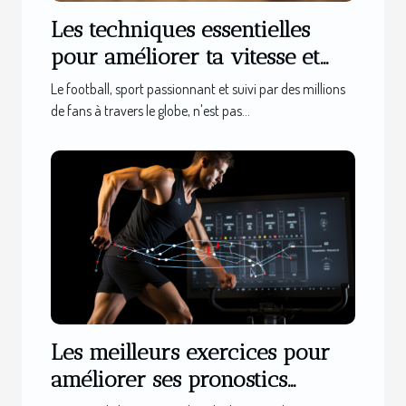
Les techniques essentielles
pour améliorer ta vitesse et
ton agilité sur le terrain de
Le football, sport passionnant et suivi par des millions
football
de fans à travers le globe, n'est pas...
Les meilleurs exercices pour
améliorer ses pronostics