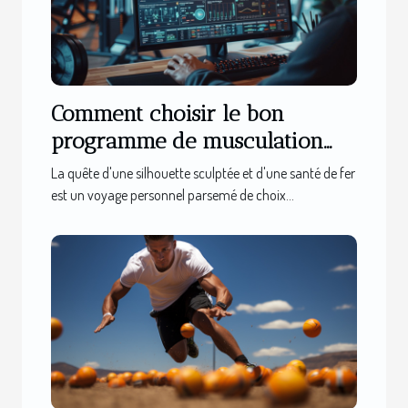
Comment choisir le bon
programme de musculation
adapté à vos besoins
La quête d'une silhouette sculptée et d'une santé de fer
est un voyage personnel parsemé de choix...